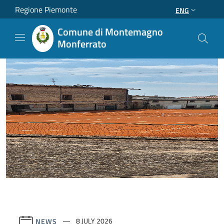
Salta al contenuto principale
Regione Piemonte
ENG
Comune di Montemagno
Monferrato
NEWS
8 JULY 2026