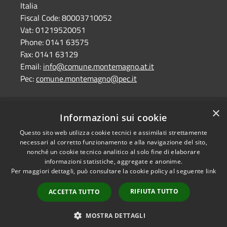
Italia
Fiscal Code:
80003710052
Vat:
01219520051
Phone:
0141 63575
Fax:
0141 63129
Email:
info@comune.montemagno.at.it
Pec:
comune.montemagno@pec.it
×
RSS
Comune convenzionato
Informazioni sui cookie
Accessibility
Astigov
Questo sito web utilizza cookie tecnici e assimilati strettamente
Privacy
necessari al corretto funzionamento e alla navigazione del sito,
Progetto
|
Convenzione
|
Cookie
nonché un cookie tecnico analitico al solo fine di elaborare
Adesioni
informazioni statistiche, aggregate e anonime.
Sitemap
Per maggiori dettagli, può consultare la cookie policy al seguente
link
Dati fiscali e fatturazione
•
Accesso redazione
elettronica
RIFIUTA TUTTO
ACCETTA TUTTO
Dichiarazione di
accessibilità
MOSTRA DETTAGLI