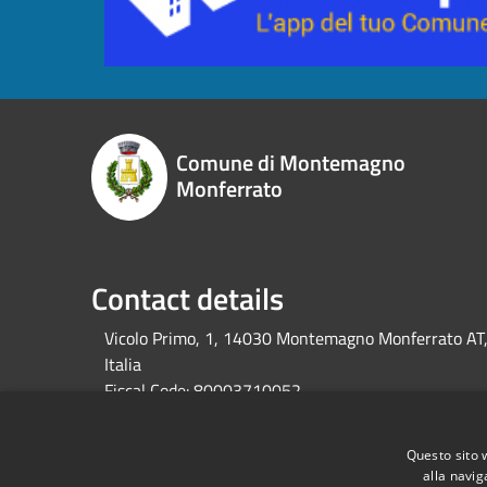
Comune di Montemagno
Monferrato
Contact details
Vicolo Primo, 1, 14030 Montemagno Monferrato AT
Italia
Fiscal Code:
80003710052
Vat:
01219520051
Questo sito 
alla navig