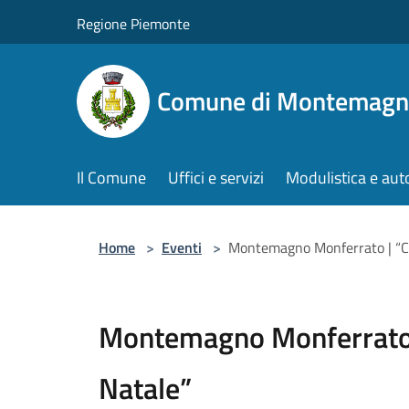
Salta al contenuto principale
Regione Piemonte
Comune di Montemagn
Il Comune
Uffici e servizi
Modulistica e aut
Home
>
Eventi
>
Montemagno Monferrato | “Co
Montemagno Monferrato 
Natale”