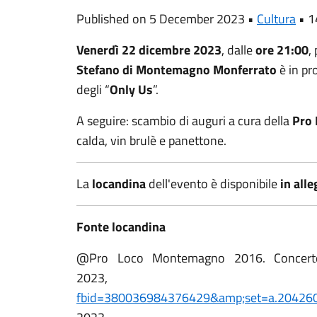
Published on 5 December 2023 •
Cultura
•
1
Venerdì 22 dicembre 2023
, dalle
ore 21:00
,
Stefano di Montemagno Monferrato
è in pr
degli “
Only Us
”.
A seguire: scambio di auguri a cura della
Pro
calda, vin brulè e panettone.
La
locandina
dell'evento è disponibile
in all
Fonte locandina
@Pro Loco Montemagno 2016. Concert
2023
fbid=380036984376429&amp;set=a.20426