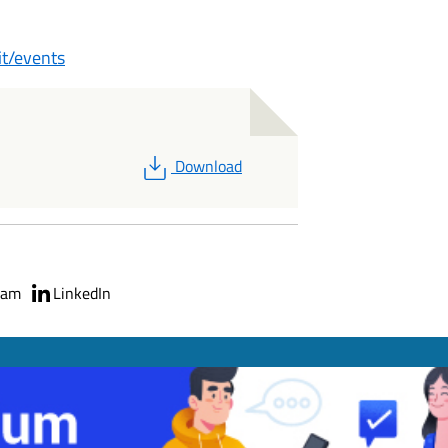
t/events
PDF
Download
ram
LinkedIn