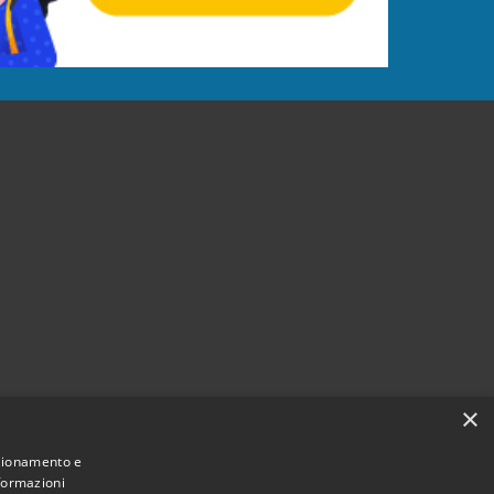
×
nzionamento e
nformazioni