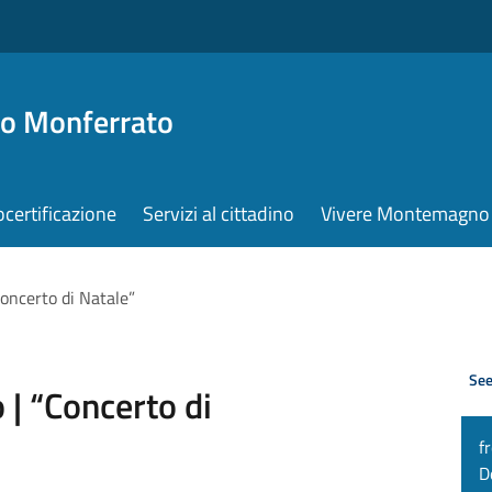
o Monferrato
ocertificazione
Servizi al cittadino
Vivere Montemagno
ncerto di Natale”
See
| “Concerto di
f
D