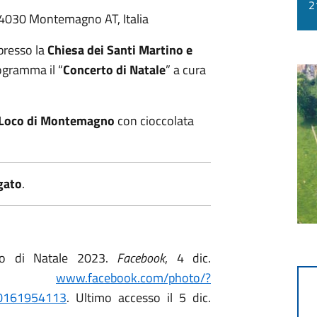
2
4030 Montemagno AT, Italia
 presso la
Chiesa dei Santi Martino e
ogramma il “
Concerto di Natale
” a cura
 Loco di Montemagno
con cioccolata
egato
.
o di Natale 2023.
Facebook
, 4 dic.
,
www.facebook.com/photo/?
0161954113
. Ultimo accesso il 5 dic.