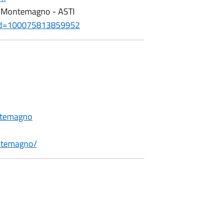
di Montemagno - ASTI
p?id=100075813859952
ntemagno
ntemagno/