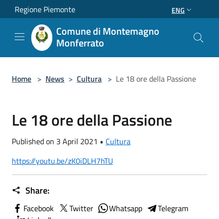
Salta al contenuto principale
Regione Piemonte
ENG
Comune di Montemagno
Monferrato
Home
>
News
>
Cultura
>
Le 18 ore della Passione
Le 18 ore della Passione
Published on 3 April 2021 •
Cultura
https://youtu.be/zK0iDLH7hTU
Share:
Facebook
Twitter
Whatsapp
Telegram