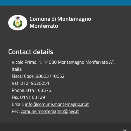
Comune di Montemagno
Monferrato
Contact details
Vicolo Primo, 1, 14030 Montemagno Monferrato AT,
Italia
Fiscal Code:
80003710052
Vat:
01219520051
Phone:
0141 63575
Fax:
0141 63129
Email:
info@comune.montemagno.at.it
Pec:
comune.montemagno@pec.it