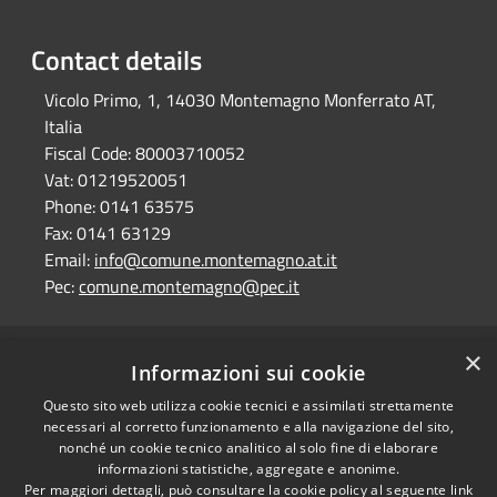
Contact details
Vicolo Primo, 1, 14030 Montemagno Monferrato AT,
Italia
Fiscal Code:
80003710052
Vat:
01219520051
Phone:
0141 63575
Fax:
0141 63129
Email:
info@comune.montemagno.at.it
Pec:
comune.montemagno@pec.it
×
RSS
Comune convenzionato
Informazioni sui cookie
Accessibility
Astigov
Questo sito web utilizza cookie tecnici e assimilati strettamente
Privacy
necessari al corretto funzionamento e alla navigazione del sito,
Progetto
|
Convenzione
|
Cookie
nonché un cookie tecnico analitico al solo fine di elaborare
Adesioni
informazioni statistiche, aggregate e anonime.
Sitemap
Per maggiori dettagli, può consultare la cookie policy al seguente
link