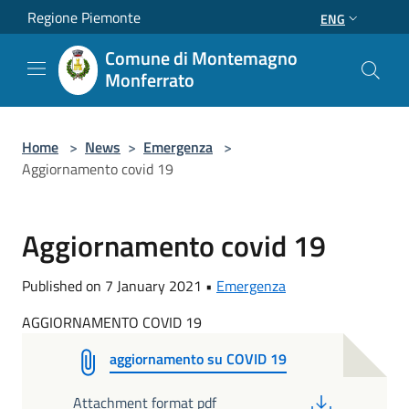
Salta al contenuto principale
Regione Piemonte
ENG
Comune di Montemagno
Monferrato
Home
>
News
>
Emergenza
>
Aggiornamento covid 19
Aggiornamento covid 19
Published on 7 January 2021 •
Emergenza
AGGIORNAMENTO COVID 19
aggiornamento su COVID 19
PDF
Attachment format pdf