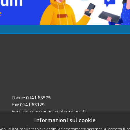
,
Phone:
0141 63575
Fax:
0141 63129
Email:
info@comune.montemagno.at.it
Pec:
comune.montemagno@pec.it
Informazioni sui cookie
web utilizza cookie tecnici e assimilati strettamente necessari al corretto fu