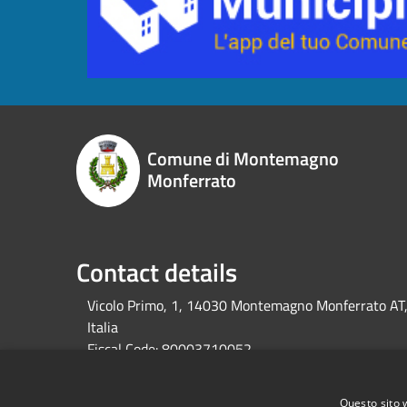
Comune di Montemagno
Monferrato
Contact details
Vicolo Primo, 1, 14030 Montemagno Monferrato AT
Italia
Fiscal Code:
80003710052
Vat:
01219520051
Questo sito 