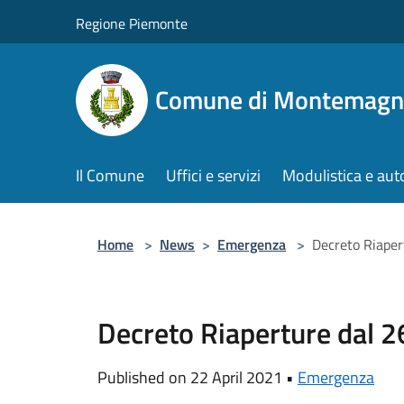
Salta al contenuto principale
Regione Piemonte
Comune di Montemagn
Il Comune
Uffici e servizi
Modulistica e aut
Home
>
News
>
Emergenza
>
Decreto Riaper
Decreto Riaperture dal 
Published on 22 April 2021 •
Emergenza