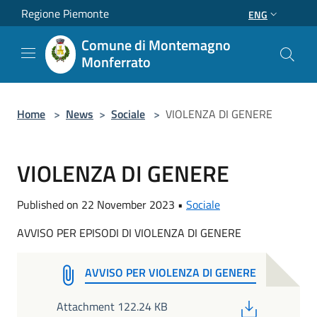
Salta al contenuto principale
Regione Piemonte
ENG
Comune di Montemagno
Monferrato
Home
>
News
>
Sociale
>
VIOLENZA DI GENERE
VIOLENZA DI GENERE
Published on 22 November 2023 •
Sociale
AVVISO PER EPISODI DI VIOLENZA DI GENERE
AVVISO PER VIOLENZA DI GENERE
PDF
Attachment 122.24 KB