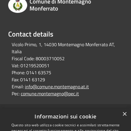
Comune di Montemagno
Monferrato
Contact details
Vicolo Primo, 1, 14030 Montemagno Monferrato AT,
Italia
Fiscal Code:
80003710052
Vat:
01219520051
Phone:
0141 63575
Fax:
0141 63129
Email:
info@comune.montemagno.at.it
Pec:
comune.montemagno@pec.it
×
RSS
Comune convenzionato
Informazioni sui cookie
Accessibility
Astigov
Questo sito web utilizza cookie tecnici e assimilati strettamente
Privacy
necessari al corretto funzionamento e alla navigazione del sito,