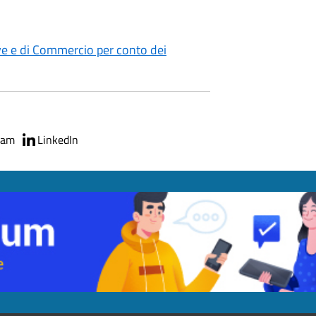
ive e di Commercio per conto dei
ram
LinkedIn