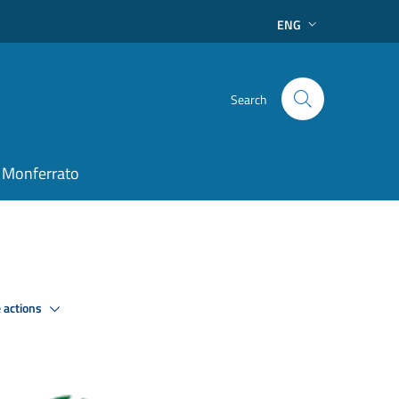
ENG
Search
 Monferrato
 actions