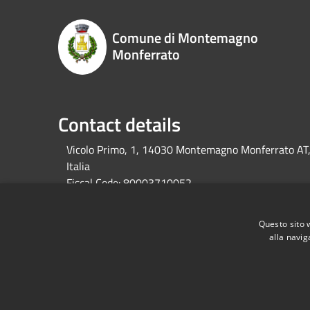
Comune di Montemagno
Monferrato
Contact details
Vicolo Primo, 1, 14030 Montemagno Monferrato AT
Italia
Fiscal Code:
80003710052
Vat:
01219520051
Questo sito 
alla navig
RSS
Accessibility
Privacy
Cookie
Sitemap
Dati fiscali e fatturazione elettronica
Dichiarazion