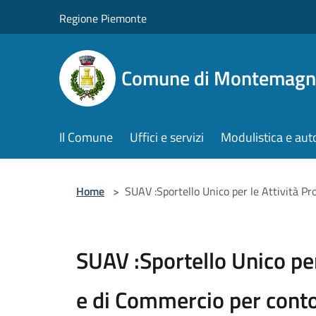
Salta al contenuto principale
Regione Piemonte
Comune di Montemagn
Il Comune
Uffici e servizi
Modulistica e aut
Home
>
SUAV :Sportello Unico per le Attività P
SUAV :Sportello Unico per
e di Commercio per cont