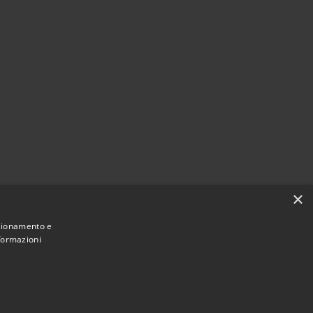
×
nzionamento e
nformazioni
Comune convenzionato
Astigov
|
|
Progetto
Convenzione
Adesioni