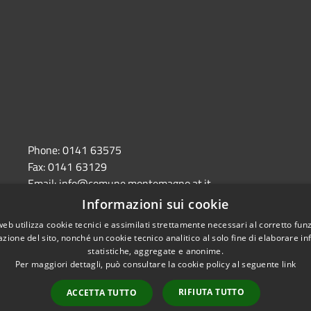
,
Phone:
0141 63575
Fax:
0141 63129
Email:
info@comune.montemagno.at.it
Pec:
comune.montemagno@pec.it
Informazioni sui cookie
web utilizza cookie tecnici e assimilati strettamente necessari al corretto fu
azione del sito, nonché un cookie tecnico analitico al solo fine di elaborare i
statistiche, aggregate e anonime.
Per maggiori dettagli, può consultare la cookie policy al seguente
link
e di accessibilità
RIFIUTA TUTTO
ACCETTA TUTTO