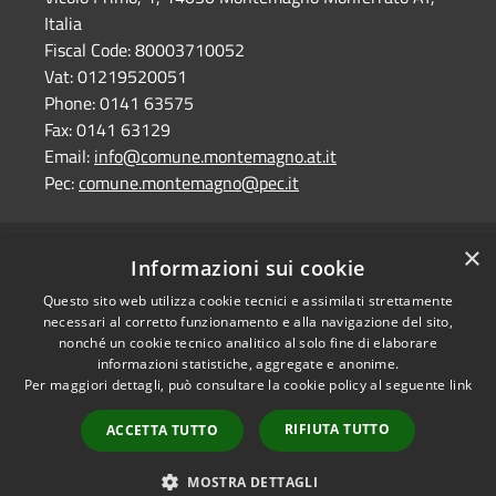
Italia
Fiscal Code:
80003710052
Vat:
01219520051
Phone:
0141 63575
Fax:
0141 63129
Email:
info@comune.montemagno.at.it
Pec:
comune.montemagno@pec.it
×
RSS
Comune convenzionato
Informazioni sui cookie
Accessibility
Astigov
Questo sito web utilizza cookie tecnici e assimilati strettamente
Privacy
necessari al corretto funzionamento e alla navigazione del sito,
Progetto
|
Convenzione
|
Cookie
nonché un cookie tecnico analitico al solo fine di elaborare
Adesioni
informazioni statistiche, aggregate e anonime.
Sitemap
Per maggiori dettagli, può consultare la cookie policy al seguente
link
Dati fiscali e fatturazione
•
Accesso redazione
elettronica
RIFIUTA TUTTO
ACCETTA TUTTO
Dichiarazione di
accessibilità
MOSTRA DETTAGLI