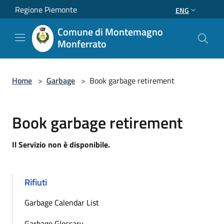
Salta al contenuto principale
Regione Piemonte
ENG
Comune di Montemagno
Monferrato
Home
>
Garbage
>
Book garbage retirement
Book garbage retirement
Il Servizio non è disponibile.
Rifiuti
Garbage Calendar List
Garbage Glossary