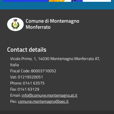
Comune di Montemagno
Monferrato
Contact details
Vicolo Primo, 1, 14030 Montemagno Monferrato AT,
Italia
Fiscal Code:
80003710052
Vat:
01219520051
Phone:
0141 63575
Fax:
0141 63129
Email:
info@comune.montemagno.at.it
Pec:
comune.montemagno@pec.it