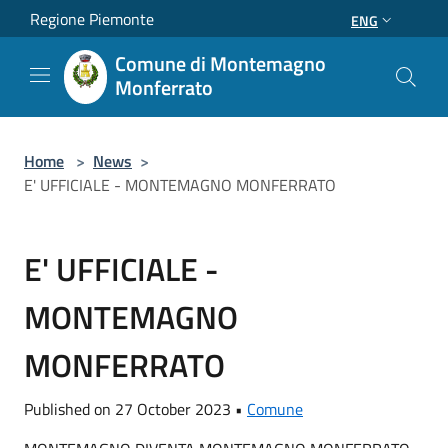
Salta al contenuto principale
Regione Piemonte
ENG
Comune di Montemagno
Monferrato
Home
>
News
>
E' UFFICIALE - MONTEMAGNO MONFERRATO
E' UFFICIALE -
MONTEMAGNO
MONFERRATO
Published on 27 October 2023 •
Comune