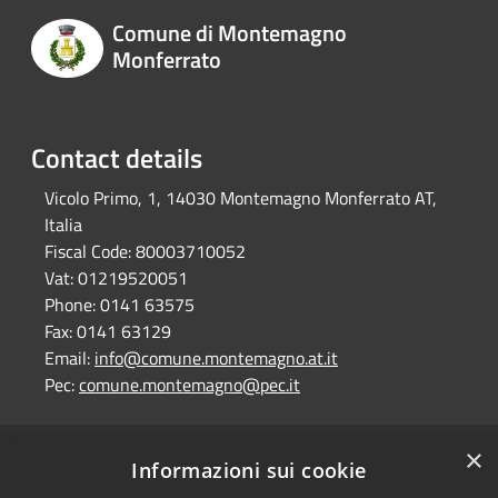
Comune di Montemagno
Monferrato
Contact details
Vicolo Primo, 1, 14030 Montemagno Monferrato AT,
Italia
Fiscal Code:
80003710052
Vat:
01219520051
Phone:
0141 63575
Fax:
0141 63129
Email:
info@comune.montemagno.at.it
Pec:
comune.montemagno@pec.it
×
RSS
Comune convenzionato
Informazioni sui cookie
Accessibility
Astigov