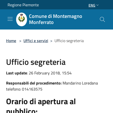
Salta al contenuto principale
Regione Piemonte
ENG
Comune di Montemagno
Monferrato
Home
>
Uffici e servizi
>
Ufficio segreteria
Ufficio segreteria
Last update
: 26 February 2018, 15:54
Responsabili del procedimento:
Mandarino Loredana
telefono: 014163575
Orario di apertura al
pubblico: