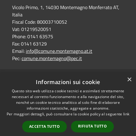
Vicolo Primo, 1, 14030 Montemagno Monferrato AT,
Italia
Fiscal Code:
80003710052
Vat:
01219520051
Phone:
0141 63575
Fax:
0141 63129
Email:
info@comune.montemagno.at.it
Pec:
comune.montemagno@pec.it
×
RSS
Comune convenzionato
Informazioni sui cookie
Accessibility
Astigov
Questo sito web utilizza cookie tecnici e assimilati strettamente
Privacy
necessari al corretto funzionamento e alla navigazione del sito,
Progetto
|
Convenzione
|
Cookie
nonché un cookie tecnico analitico al solo fine di elaborare
Adesioni
informazioni statistiche, aggregate e anonime.
Sitemap
Per maggiori dettagli, può consultare la cookie policy al seguente
link
Dati fiscali e fatturazione
•
Accesso redazione
elettronica
RIFIUTA TUTTO
ACCETTA TUTTO
Dichiarazione di