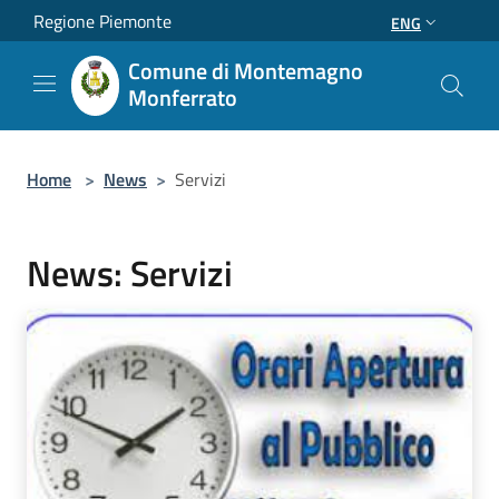
Salta al contenuto principale
Regione Piemonte
ENG
Comune di Montemagno
Monferrato
Home
>
News
>
Servizi
News: Servizi