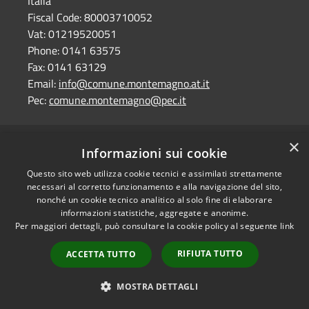
Italia
Fiscal Code:
80003710052
Vat:
01219520051
Phone:
0141 63575
Fax:
0141 63129
Email:
info@comune.montemagno.at.it
Pec:
comune.montemagno@pec.it
×
RSS
Comune convenzionato
Informazioni sui cookie
Accessibility
Astigov
Questo sito web utilizza cookie tecnici e assimilati strettamente
Privacy
necessari al corretto funzionamento e alla navigazione del sito,
Progetto
|
Convenzione
|
Cookie
nonché un cookie tecnico analitico al solo fine di elaborare
Adesioni
informazioni statistiche, aggregate e anonime.
Sitemap
Per maggiori dettagli, può consultare la cookie policy al seguente
link
Dati fiscali e fatturazione
•
Accesso redazione
elettronica
RIFIUTA TUTTO
ACCETTA TUTTO
Dichiarazione di
accessibilità
MOSTRA DETTAGLI