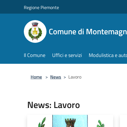
Salta al contenuto principale
Regione Piemonte
Comune di Montemagn
Il Comune
Uffici e servizi
Modulistica e aut
Home
>
News
>
Lavoro
News: Lavoro